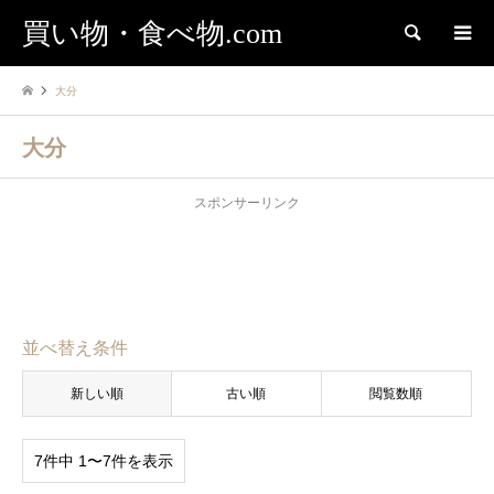
買い物・食べ物.com
検索
大分
大分
スポンサーリンク
並べ替え条件
新しい順
古い順
閲覧数順
7件中 1〜7件を表示