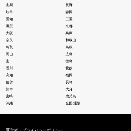
山梨
長野
岐阜
静岡
愛知
三重
滋賀
京都
大阪
兵庫
奈良
和歌山
鳥取
島根
岡山
広島
山口
徳島
香川
愛媛
高知
福岡
佐賀
長崎
熊本
大分
宮崎
鹿児島
沖縄
全国/通販
運営者・プライバシーポリシー