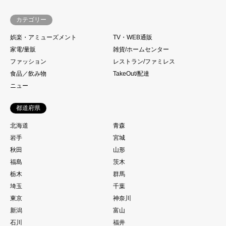
カテゴリー
娯楽・アミューズメント
TV・WEB通販
家電/量販
雑貨/ホームセンター
ファッション
レストラン/ファミレス
食品／飲み物
TakeOut/配達
ニュー
都道府県
北海道
青森
岩手
宮城
秋田
山形
福島
茨木
栃木
群馬
埼玉
千葉
東京
神奈川
新潟
富山
石川
福井