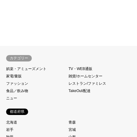
カテゴリー
娯楽・アミューズメント
TV・WEB通販
家電/量販
雑貨/ホームセンター
ファッション
レストラン/ファミレス
食品／飲み物
TakeOut/配達
ニュー
都道府県
北海道
青森
岩手
宮城
秋田
山形