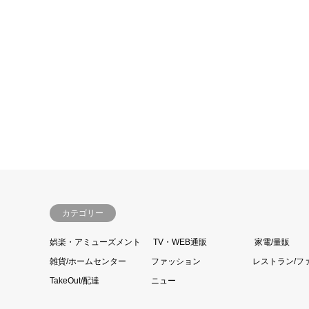
カテゴリー
娯楽・アミューズメント
TV・WEB通販
家電/量販
雑貨/ホームセンター
ファッション
レストラン/フ
TakeOut/配達
ニュー