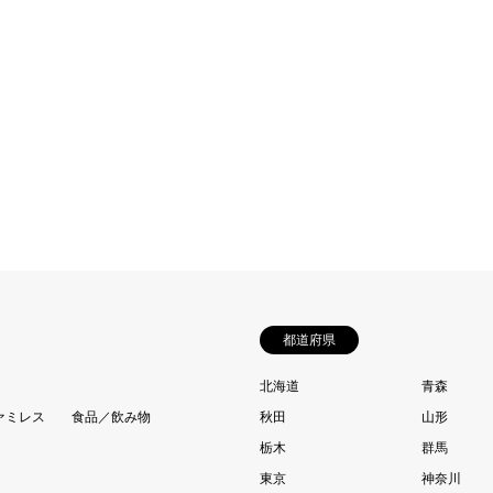
都道府県
北海道
青森
ァミレス
食品／飲み物
秋田
山形
栃木
群馬
東京
神奈川