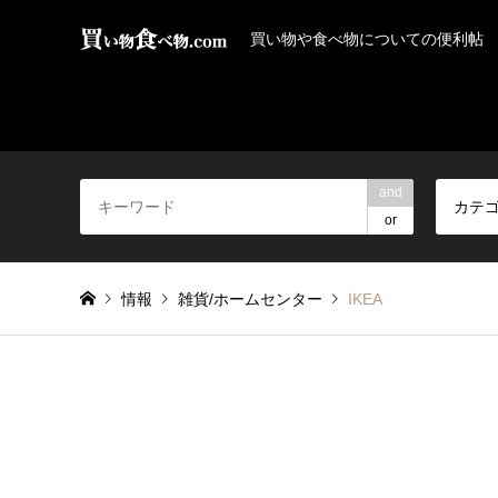
買い物や食べ物についての便利帖
and
カテ
or
情報
雑貨/ホームセンター
IKEA