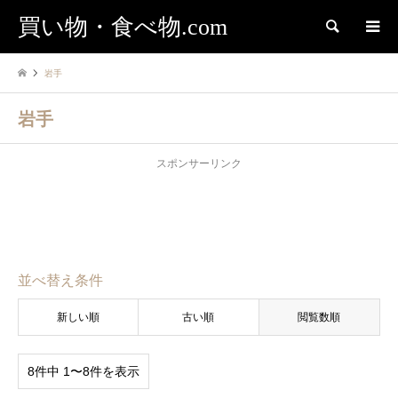
買い物・食べ物.com
検索
岩手
岩手
スポンサーリンク
並べ替え条件
新しい順
古い順
閲覧数順
8件中 1〜8件を表示