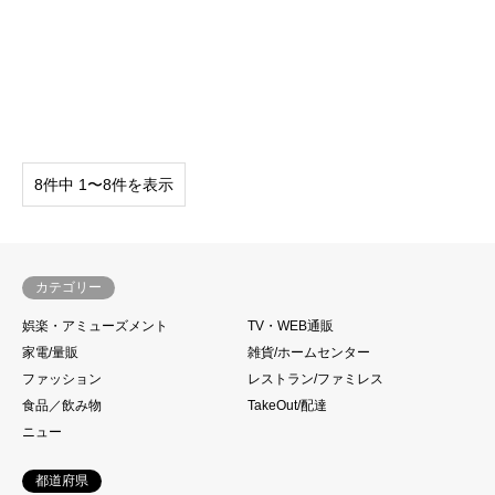
8件中 1〜8件を表示
カテゴリー
娯楽・アミューズメント
TV・WEB通販
家電/量販
雑貨/ホームセンター
ファッション
レストラン/ファミレス
食品／飲み物
TakeOut/配達
ニュー
都道府県