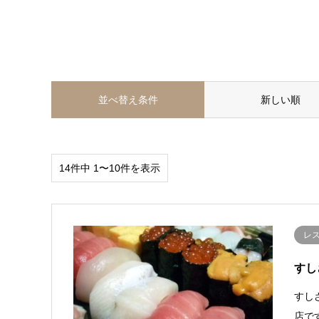
並べ替え条件
新しい順
14件中 1〜10件を表示
レ
すし
すし
店で