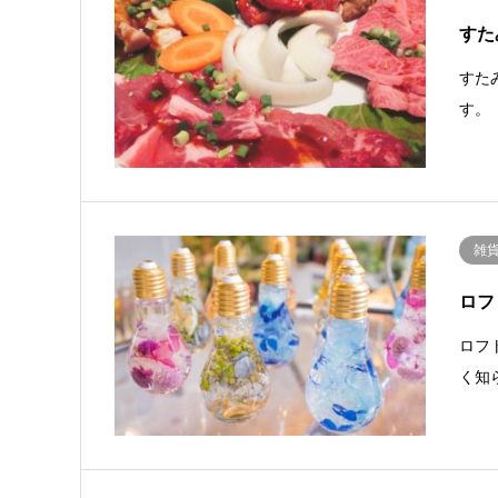
すた
すた
す。
雑
ロフ
ロフ
く知