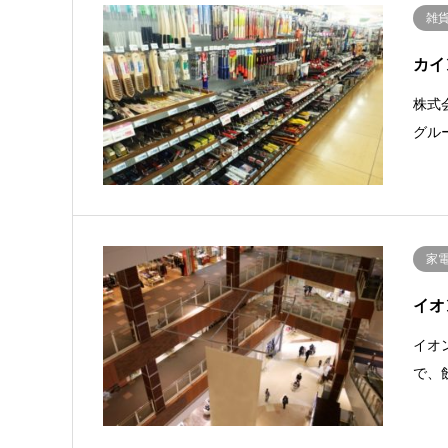
雑
カイ
株式
グル
家電
イオ
イオ
で、