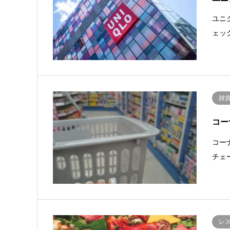
ユニ
ェッ
雑
コー
コー
チェ
レ