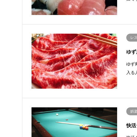
レ
ゆず
ゆず
入る
娯
快活