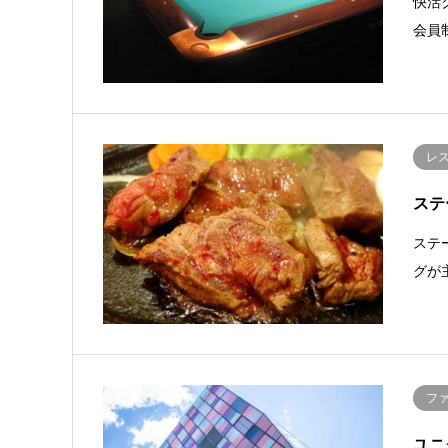
快活
会員
レ
ステ
ステ
グが
フ
ユニ