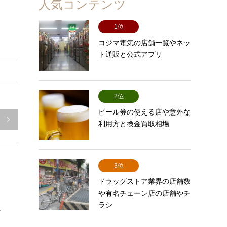
人気コンテンツ
1位
コジマ電気の店舗一覧やネッ
ト通販と公式アプリ
2位
ビール券の使える店や意外な

利用方と換金買取相場
3位
ドラッグストア業界の店舗数
や有名チェーン店の店舗やチ
ラシ
号